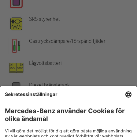
SRS styrenhet
Gastrycksdämpare/förspänd fjäder
Lågvoltsbatteri
Diesel bränsletank
Observera:
Mer information finns i vår
räddningsguide
.