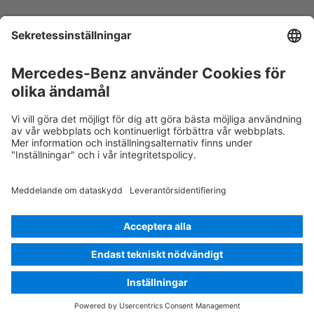
Luftkonditioneringskomponent
Varning, låg temperatur
Rescue Card Personbil
Version 07/2026
01.5
ID-Nr.: 118.614
© 2026
Mercedes-Benz AG
Leverantörsnamn
Inställningar för cookies
Cookies
Sekretess
Juridisk information
Välj språk