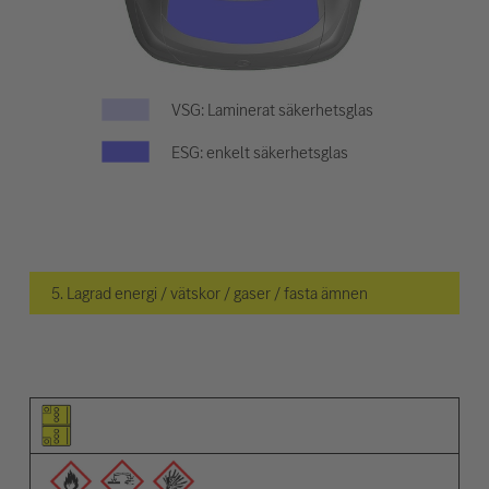
VSG: Laminerat säkerhetsglas
ESG: enkelt säkerhetsglas
5. Lagrad energi / vätskor / gaser / fasta ämnen
Piktogram för objektet
Piktogram för varningarna
Beskrivning