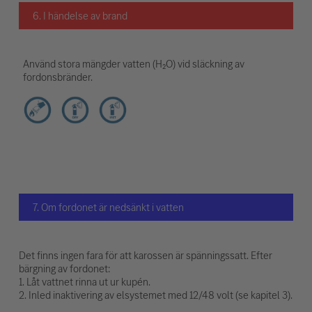
6. I händelse av brand
Använd stora mängder vatten (H₂O) vid släckning av
fordonsbränder.
7. Om fordonet är nedsänkt i vatten
Det finns ingen fara för att karossen är spänningssatt. Efter
bärgning av fordonet:
1. Låt vattnet rinna ut ur kupén.
2. Inled inaktivering av elsystemet med 12/48 volt (se kapitel 3).