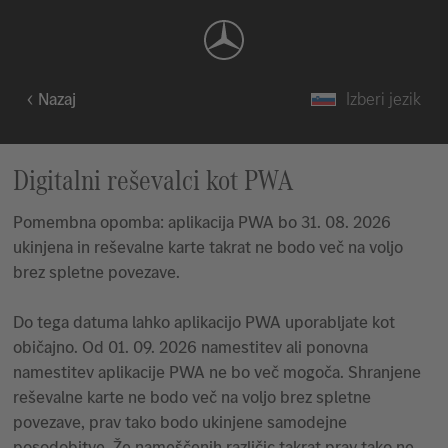
Nazaj
Izberi jezik
Digitalni reševalci kot PWA
Pomembna opomba: aplikacija PWA bo 31. 08. 2026
ukinjena in reševalne karte takrat ne bodo več na voljo
brez spletne povezave.
Do tega datuma lahko aplikacijo PWA uporabljate kot
običajno. Od 01. 09. 2026 namestitev ali ponovna
namestitev aplikacije PWA ne bo več mogoča. Shranjene
reševalne karte ne bodo več na voljo brez spletne
povezave, prav tako bodo ukinjene samodejne
posodobitve. Že nameščenih različic takrat prav tako ne