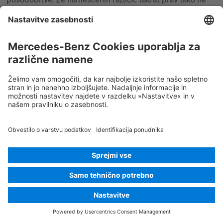
bo več mogoče uporabljati.
© 2026
Mercedes-Benz AG
Identifikacija ponudnika
Nastavitev piškotkov
Piškotki
Varstvo podatkov
Pravno obvestilo
Izberi jezik