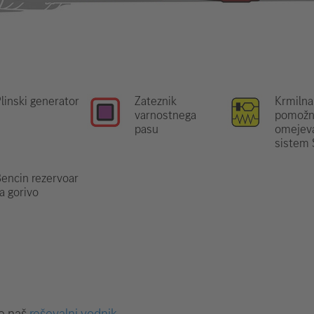
linski generator
Zateznik
Krmilna
varnostnega
pomožn
pasu
omejeva
sistem
encin rezervoar
a gorivo
te naš
reševalni vodnik
.