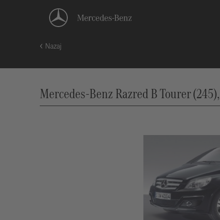
Nazaj
Mercedes-Benz Razred B Tourer (245),