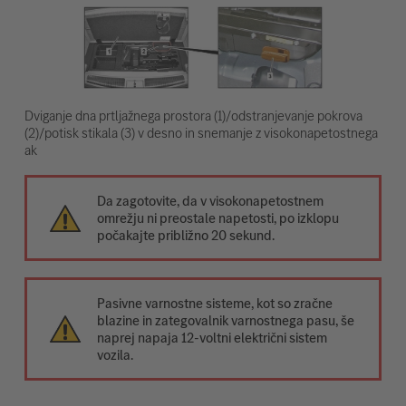
Dviganje dna prtljažnega prostora (1)/odstranjevanje pokrova
(2)/potisk stikala (3) v desno in snemanje z visokonapetostnega
ak
Da zagotovite, da v visokonapetostnem
omrežju ni preostale napetosti, po izklopu
počakajte približno 20 sekund.
Pasivne varnostne sisteme, kot so zračne
blazine in zategovalnik varnostnega pasu, še
naprej napaja 12-voltni električni sistem
vozila.