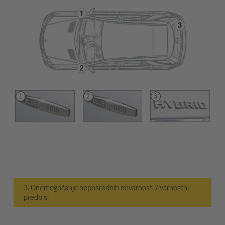
3. Onemogočanje neposrednih nevarnosti / varnostni
predpisi