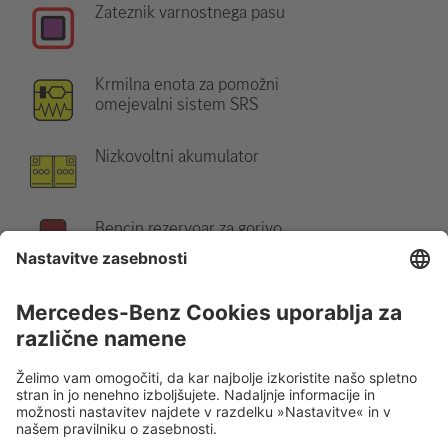
Zateznik varnostnega pasu
Krmilna enota za pomožni
omejevalni sistem SRS
Nizkovoltni akumulator
Bencin rezervoar za gorivo
Napotek:
Za več informacij si oglejte naš
reševalni vodnik
.