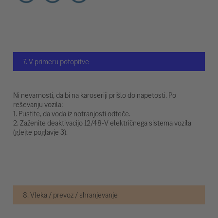
7. V primeru potopitve
Ni nevarnosti, da bi na karoseriji prišlo do napetosti. Po
reševanju vozila:
1. Pustite, da voda iz notranjosti odteče.
2. Zaženite deaktivacijo 12/48-V električnega sistema vozila
(glejte poglavje 3).
8. Vleka / prevoz / shranjevanje