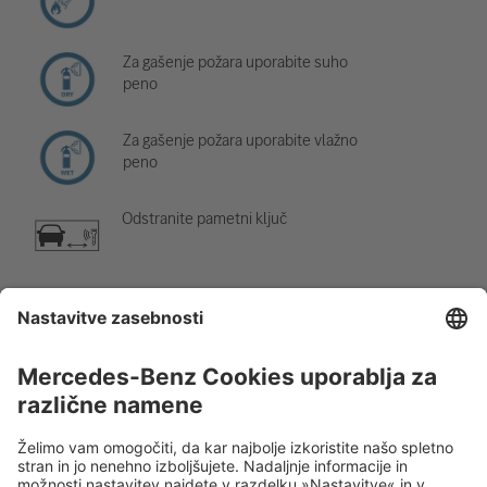
Za gašenje požara uporabite suho
peno
Za gašenje požara uporabite vlažno
peno
Odstranite pametni ključ
Komponenta za klimatsko napravo
Opozorilo; nizka temperatura