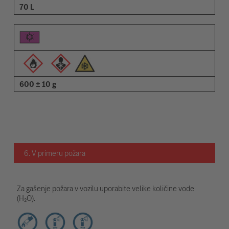
70 L
600 ± 10 g
6. V primeru požara
Za gašenje požara v vozilu uporabite velike količine vode
(H₂O).