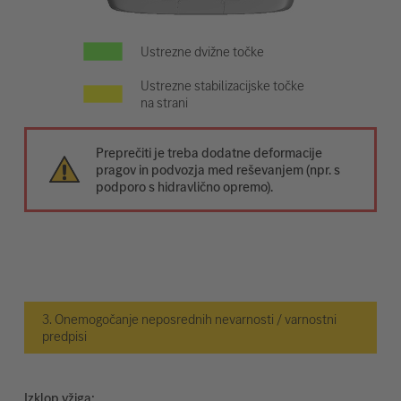
Ustrezne dvižne točke
Ustrezne stabilizacijske točke
na strani
Preprečiti je treba dodatne deformacije
pragov in podvozja med reševanjem (npr. s
podporo s hidravlično opremo).
3. Onemogočanje neposrednih nevarnosti / varnostni
predpisi
Izklop vžiga: