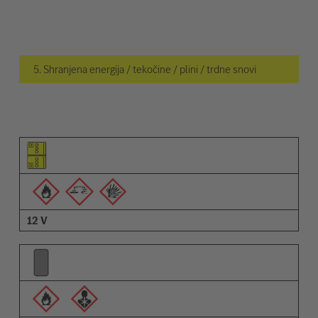
5. Shranjena energija / tekočine / plini / trdne snovi
Piktogram elementa
Piktogrami opozoril
Opis
12 V