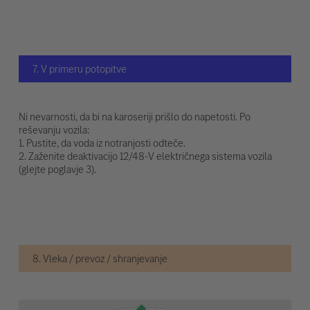
7. V primeru potopitve
Ni nevarnosti, da bi na karoseriji prišlo do napetosti. Po
reševanju vozila:
1. Pustite, da voda iz notranjosti odteče.
2. Zaženite deaktivacijo 12/48-V električnega sistema vozila
(glejte poglavje 3).
8. Vleka / prevoz / shranjevanje