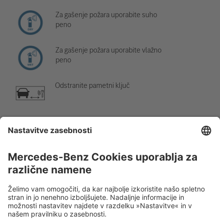
Za gašenje požara uporabite suho
peno
Za gašenje požara uporabite vlažno
peno
Odstranite pametni ključ
Komponenta za klimatsko napravo
Opozorilo; nizka temperatura