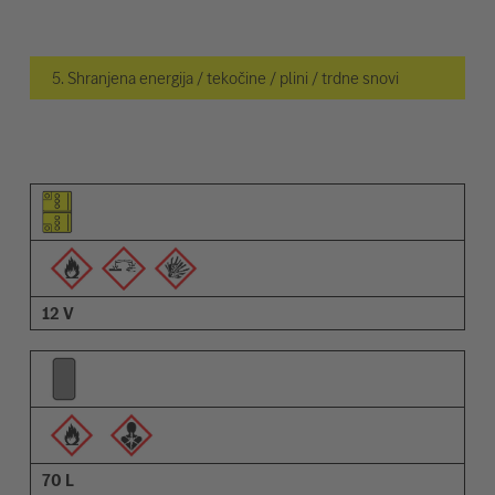
5. Shranjena energija / tekočine / plini / trdne snovi
Piktogram elementa
Piktogrami opozoril
Opis
12 V
70 L