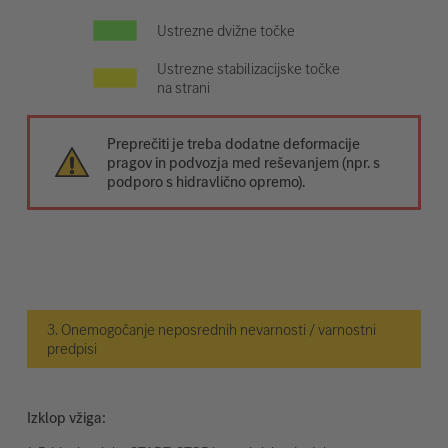
Ustrezne dvižne točke
Ustrezne stabilizacijske točke
na strani
Preprečiti je treba dodatne deformacije
pragov in podvozja med reševanjem (npr. s
podporo s hidravlično opremo).
3. Onemogočanje neposrednih nevarnosti / varnostni
predpisi
Izklop vžiga: