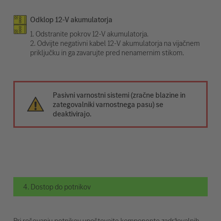
Odklop 12-V akumulatorja
1. Odstranite pokrov 12-V akumulatorja.
2. Odvijte negativni kabel 12-V akumulatorja na vijačnem
priključku in ga zavarujte pred nenamernim stikom.
Pasivni varnostni sistemi (zračne blazine in
zategovalniki varnostnega pasu) se
deaktivirajo.
4. Dostop do potnikov
Pri reševanju potnikov upoštevajte komponente zadrževalnih