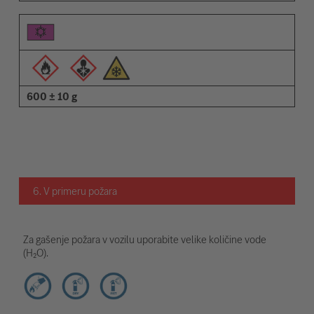
600 ± 10 g
6. V primeru požara
Za gašenje požara v vozilu uporabite velike količine vode
(H₂O).