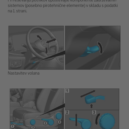
sistemov (posebno pirotehnične elemente) v skladu s podatki
na 1. strani.
Nastavitev volana