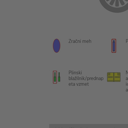
Zračni meh
P
Plinski
N
blažilnik/prednap
a
eta vzmet
i
a