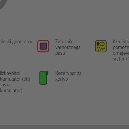
linski generator
Zateznik
Krmilna
varnostnega
pomožn
pasu
omejeva
sistem
izkovoltni
Rezervoar za
kumulator (litij-
gorivo
onski
kumulator)