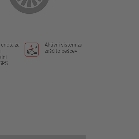
 enota za
Aktivni sistem za
i
zaščito pešcev
lni
 SRS