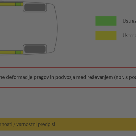
Ustre
Ustrez
tne deformacije pragov in podvozja med reševanjem (npr. s po
osti / varnostni predpisi