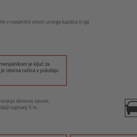
rnite v nasprotni smeri urnega kazalca in ga
menjalnikom je ključ za
 je izbirna ročica v položaju
iviranja delovne zavore.
zdalji najmanj 5 m.