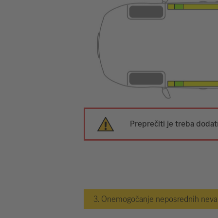
Preprečiti je treba doda
3. Onemogočanje neposrednih nevarn