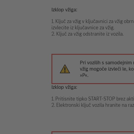
Izklop vžiga:
1. Ključ za vžig v ključavnici za vžig ob
izvlecite iz ključavnice za vžig.
2. Ključ za vžig odstranite iz vozila.
Pri vozilih s samodejnim 
vžig mogoče izvleči le, ko
»P«.
Izklop vžiga:
1. Pritisnite tipko START-STOP brez akt
2. Elektronski ključ vozila hranite na ra