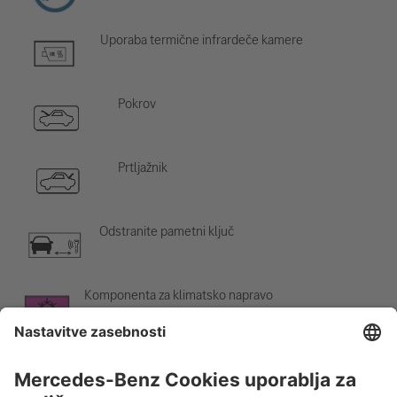
Uporaba termične infrardeče kamere
Pokrov
Prtljažnik
Odstranite pametni ključ
Komponenta za klimatsko napravo
Opozorilo; nizka temperatura