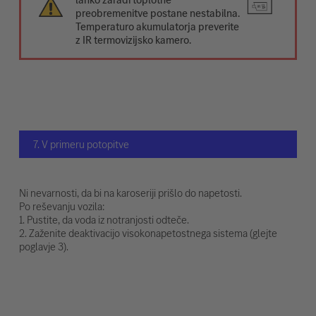
preobremenitve postane nestabilna.
Temperaturo akumulatorja preverite
z IR termovizijsko kamero.
7. V primeru potopitve
Ni nevarnosti, da bi na karoseriji prišlo do napetosti.
Po reševanju vozila:
1. Pustite, da voda iz notranjosti odteče.
2. Zaženite deaktivacijo visokonapetostnega sistema (glejte
poglavje 3).