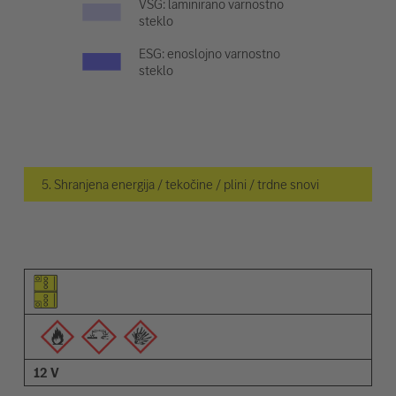
VSG: laminirano varnostno
steklo
ESG: enoslojno varnostno
steklo
5. Shranjena energija / tekočine / plini / trdne snovi
Piktogram elementa
Piktogrami opozoril
Opis
12 V