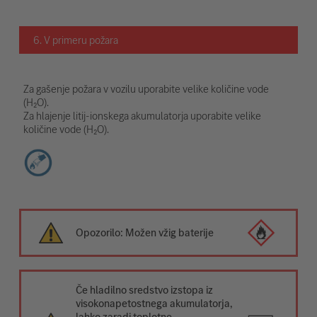
6. V primeru požara
Za gašenje požara v vozilu uporabite velike količine vode
(H₂O).
Za hlajenje litij-ionskega akumulatorja uporabite velike
količine vode (H₂O).
Opozorilo: Možen vžig baterije
Če hladilno sredstvo izstopa iz
visokonapetostnega akumulatorja,
lahko zaradi toplotne