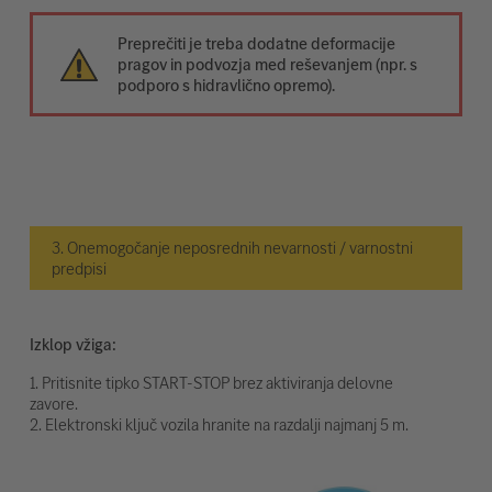
Preprečiti je treba dodatne deformacije
pragov in podvozja med reševanjem (npr. s
podporo s hidravlično opremo).
3. Onemogočanje neposrednih nevarnosti / varnostni
predpisi
Izklop vžiga:
1. Pritisnite tipko START-STOP brez aktiviranja delovne
zavore.
2. Elektronski ključ vozila hranite na razdalji najmanj 5 m.