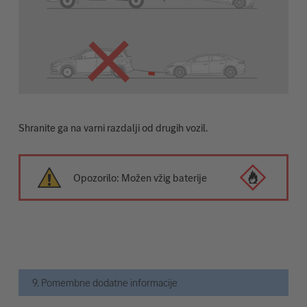
Shranite ga na varni razdalji od drugih vozil.
Opozorilo: Možen vžig baterije
9. Pomembne dodatne informacije