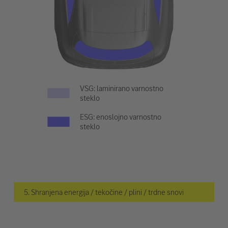
VSG: laminirano varnostno
steklo
ESG: enoslojno varnostno
steklo
5. Shranjena energija / tekočine / plini / trdne snovi