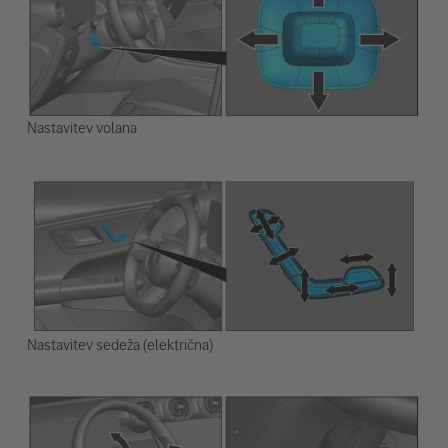
Nastavitev volana
Nastavitev sedeža (električna)