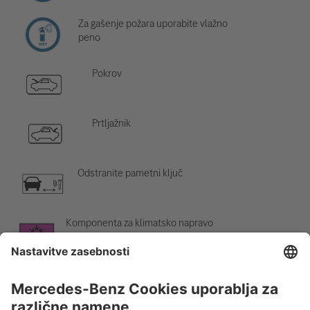
Za gašenje požara uporabite vlažno
peno
Pokrov
Prtljažnik
Odstranite pametni ključ
Komponenta za klimatsko napravo
Opozorilo; nizka temperatura