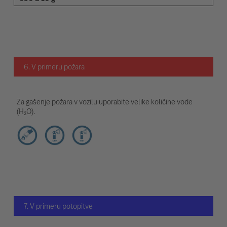
6. V primeru požara
Za gašenje požara v vozilu uporabite velike količine vode
(H₂O).
7. V primeru potopitve