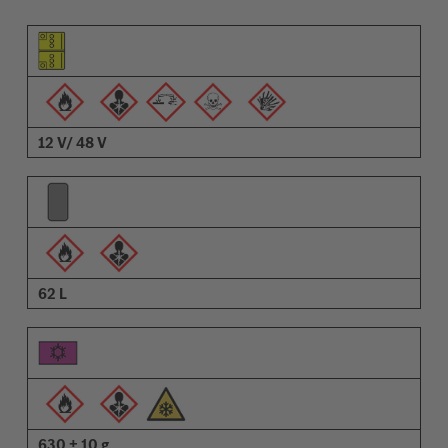
Piktogram elementa
Piktogrami opozoril
Opis
12 V/ 48 V
62 L
630 ± 10 g