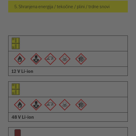
5. Shranjena energija / tekočine / plini / trdne snovi
Piktogram elementa
Piktogrami opozoril
Opis
12 V Li-ion
48 V Li-ion