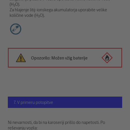
(H₂O).
Za hlajenje litij-ionskega akumulatorja uporabite velike
količine vode (H₂O).
Opozorilo: Možen vžig baterije
7. V primeru potopitve
Ni nevarnosti, da bi na karoseriji prišlo do napetosti. Po
reševanju vozila: