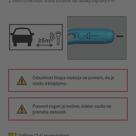
2. Elektronski ključ vozila shranite na razdalji najmanj 5 m.
Odsotnost hrupa motorja ne pomeni, da je
vozilo izklopljeno.
Ponovni zagon je možen, dokler vozilo ne
preneha delovati.
Odklop 12-V akumulatorja