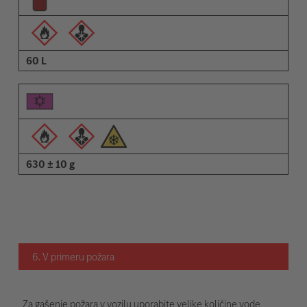
60 L
630 ± 10 g
6. V primeru požara
Za gašenje požara v vozilu uporabite velike količine vode