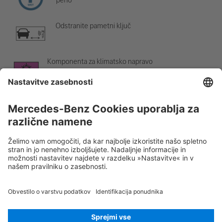
Odstranite pametni ključ
Komponenta za klimatsko napravo
Opozorilo; nizka temperatura
Rescue Card Osebno vozilo
Različica 07/2026
01.0
ID-Nr.:
248.6B1