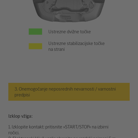
Ustrezne dvižne točke
Ustrezne stabilizacijske točke
na strani
3. Onemogočanje neposrednih nevarnosti / varnostni
predpisi
Izklop vžiga:
1. Izklopite kontakt: pritisnite »START/STOP« na izbirni
ročici.