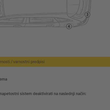
osti / varnostni predpisi
tema
napetostni sistem deaktivirati na naslednji način: