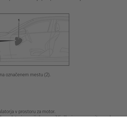
k na označenem mestu (2).
latorja v prostoru za motor.
 akumulatorja na vijačnem priključku in ga zavarujte pred nenam