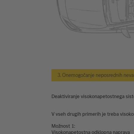
3. Onemogočanje neposrednih nevarn
Deaktiviranje visokonapetostnega sis
V vseh drugih primerih je treba visoko
Možnost
Visokonapetostna odklopna naprava