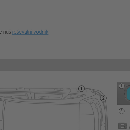
te naš
reševalni vodnik
.