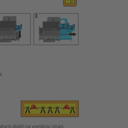
l
urni plošči na voznikovi strani.