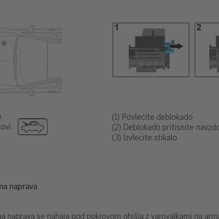
e
(1) Povlecite deblokado
kovi
(2) Deblokado pritisnite navzdo
(3) Izvlecite stikalo
na naprava
 naprava se nahaja pod pokrovom ohišja z varovalkami na armat