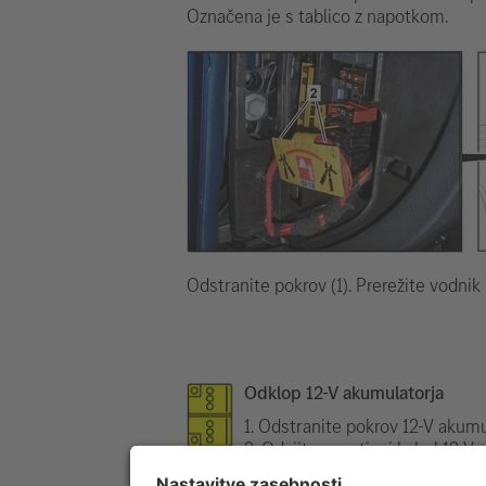
Označena je s tablico z napotkom.
Odstranite pokrov (1). Prerežite vodni
Odklop 12-V akumulatorja
1. Odstranite pokrov 12-V akumu
2. Odvijte negativni kabel 12-V