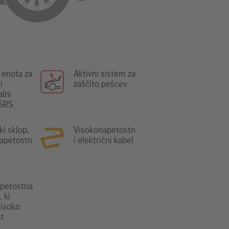
 enota za
Aktivni sistem za
i
zaščito pešcev
lni
 SRS
ki sklop,
Visokonapetostn
apetostn
i električni kabel
petostna
 ki
visoko
t