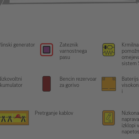
linski generator
Zateznik
Krmilna
varnostnega
pomožn
pasu
omejeva
sistem
izkovoltni
Bencin rezervoar
Baterijs
akumulator
za gorivo
visokon
i
Pretrganje kablov
Nizkona
naprava,
izklopi 
napetos