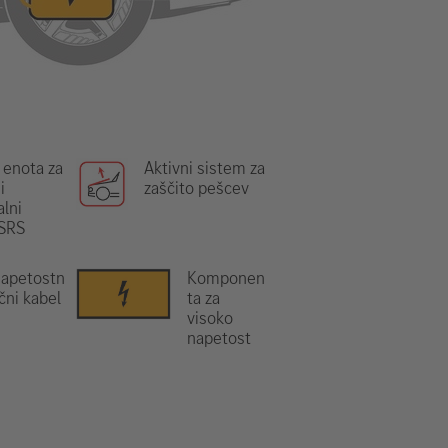
 enota za
Aktivni sistem za
i
zaščito pešcev
lni
 SRS
napetostn
Komponen
ični kabel
ta za
visoko
napetost