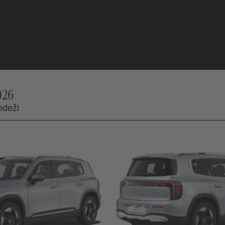
026
edeži