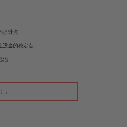
的提升点
上适当的稳定点
电池
住）。