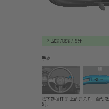
2. 固定 /稳定 /抬升
手刹
按下选挡杆 (1) 上的开关 P。 自动
刹。