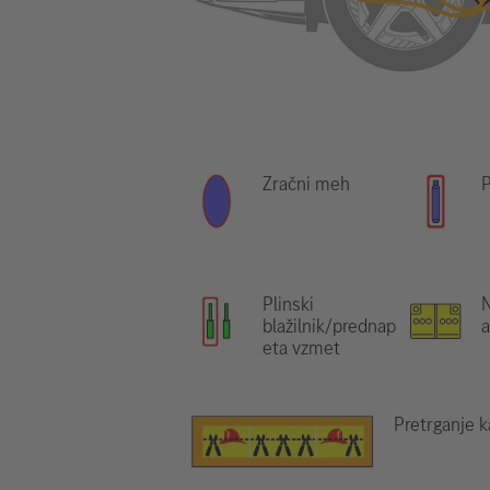
Zračni meh
P
Plinski
N
blažilnik/prednap
eta vzmet
Pretrganje k