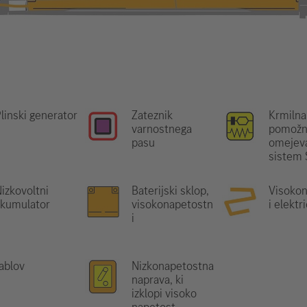
linski generator
Zateznik
Krmilna
varnostnega
pomožn
pasu
omejeva
sistem
izkovoltni
Baterijski sklop,
Visoko
akumulator
visokonapetostn
i elektr
i
ablov
Nizkonapetostna
naprava, ki
izklopi visoko