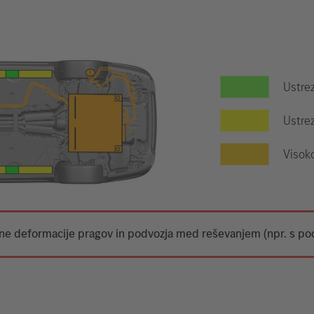
Ustre
Ustrez
Visok
tne deformacije pragov in podvozja med reševanjem (npr. s po