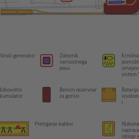
linski generator
Zateznik
Krmilna
varnostnega
pomožn
pasu
omejeva
sistem
izkovoltni
Bencin rezervoar
Baterijs
akumulator
za gorivo
visokon
i
Pretrganje kablov
Nizkona
naprava,
izklopi 