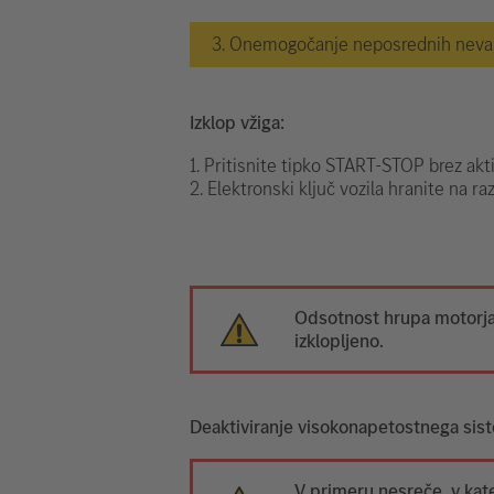
3. Onemogočanje neposrednih nevarn
Izklop vžiga:
1. Pritisnite tipko START-STOP brez akt
2. Elektronski ključ vozila hranite na ra
Odsotnost hrupa motorja 
izklopljeno.
Deaktiviranje visokonapetostnega sis
V primeru nesreče, v kate