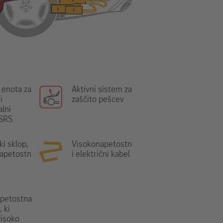
 enota za
Aktivni sistem za
i
zaščito pešcev
lni
 SRS
ki sklop,
Visokonapetostn
apetostn
i električni kabel
petostna
 ki
visoko