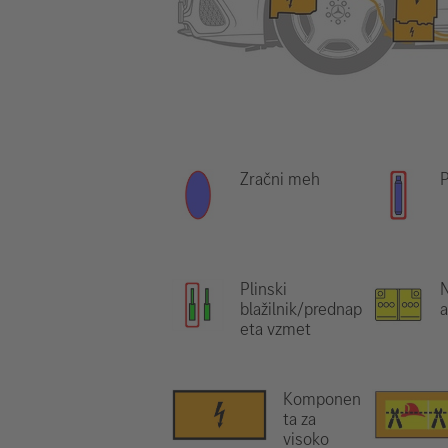
Zračni meh
P
Plinski
N
blažilnik/prednap
eta vzmet
Komponen
ta za
visoko