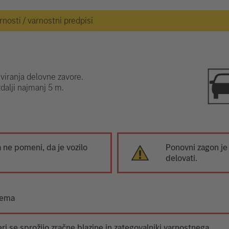
osti / varnostni predpisi
iviranja delovne zavore.
zdalji najmanj 5 m.
ne pomeni, da je vozilo
Ponovni zagon je
delovati.
tema
ri se sprožijo zračne blazine in zategovalniki varnostnega