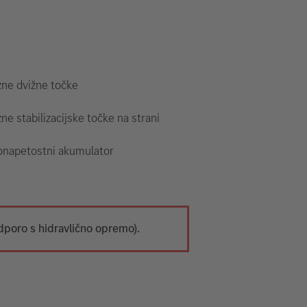
zne dvižne točke
ne stabilizacijske točke na strani
onapetostni akumulator
dporo s hidravlično opremo).