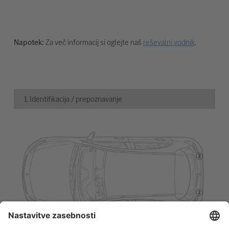
Napotek:
Za več informacij si oglejte naš
reševalni vodnik
.
1. Identifikacija / prepoznavanje