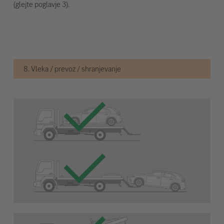
(glejte poglavje 3).
8. Vleka / prevoz / shranjevanje