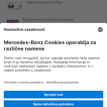
Odstranite pametni ključ
Komponenta za klimatsko napravo
Opozorilo; nizka temperatura
Rescue Card Osebno vozilo
Različica 07/2026
02.0
ID-Nr.:
177.014
© 2026
Mercedes-Benz AG
Identifikacija ponudnika
Nastavitev piškotkov
Piškotki