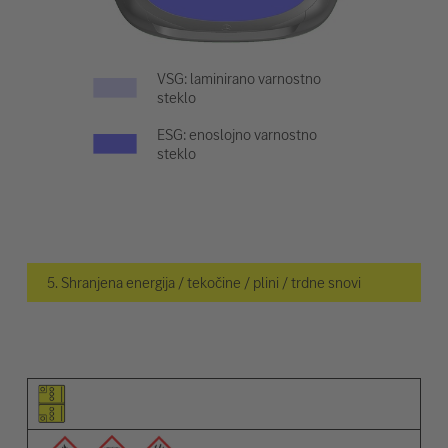
VSG: laminirano varnostno
steklo
ESG: enoslojno varnostno
steklo
5. Shranjena energija / tekočine / plini / trdne snovi
Piktogram elementa
Piktogrami opozoril
Opis