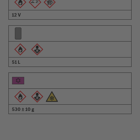
12 V
51 L
530 ± 10 g