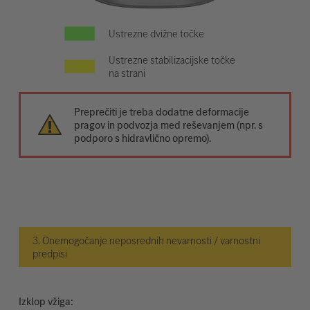
Ustrezne dvižne točke
Ustrezne stabilizacijske točke
na strani
Preprečiti je treba dodatne deformacije
pragov in podvozja med reševanjem (npr. s
podporo s hidravlično opremo).
3. Onemogočanje neposrednih nevarnosti / varnostni
predpisi
Izklop vžiga: