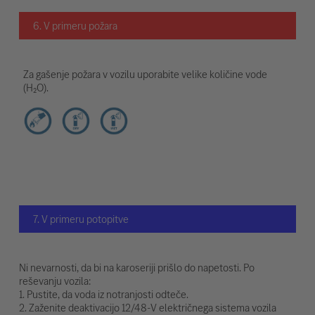
6. V primeru požara
Za gašenje požara v vozilu uporabite velike količine vode
(H₂O).
7. V primeru potopitve
Ni nevarnosti, da bi na karoseriji prišlo do napetosti. Po
reševanju vozila:
1. Pustite, da voda iz notranjosti odteče.
2. Zaženite deaktivacijo 12/48-V električnega sistema vozila