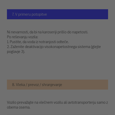
7. V primeru potopitve
Ni nevarnosti, da bi na karoseriji prišlo do napetosti.
Po reševanju vozila:
1. Pustite, da voda iz notranjosti odteče.
2. Zaženite deaktivacijo visokonapetostnega sistema (glejte
poglavje 3).
8. Vleka / prevoz / shranjevanje
Vozilo prevažajte na vlečnem vozilu ali avtotransporterju samo z
obema osema.