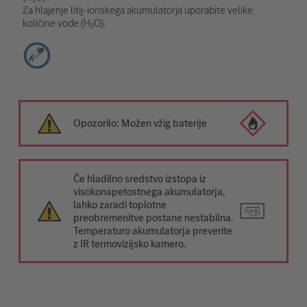
Za hlajenje litij-ionskega akumulatorja uporabite velike
količine vode (H₂O).
Opozorilo: Možen vžig baterije
Če hladilno sredstvo izstopa iz
visokonapetostnega akumulatorja,
lahko zaradi toplotne
preobremenitve postane nestabilna.
Temperaturo akumulatorja preverite
z IR termovizijsko kamero.