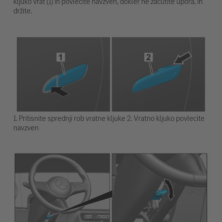
kljuko vrat (1) in povlecite navzven, dokler ne začutite upora, in
držite.
1. Pritisnite sprednji rob vratne kljuke 2. Vratno kljuko povlecite
navzven