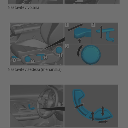
Nastavitev volana
Nastavitev sedeža (mehanska)