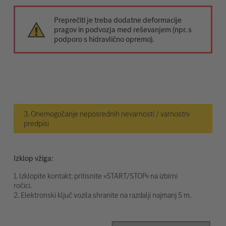
Preprečiti je treba dodatne deformacije
pragov in podvozja med reševanjem (npr. s
podporo s hidravlično opremo).
3. Onemogočanje neposrednih nevarnosti / varnostni
predpisi
Izklop vžiga:
1. Izklopite kontakt: pritisnite »START/STOP« na izbirni
ročici.
2. Elektronski ključ vozila shranite na razdalji najmanj 5 m.