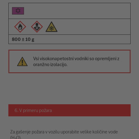
800 ± 10 g
Vsi visokonapetostni vodniki so opremljeni z
oranžno izolacijo.
6. V primeru požara
Za gašenje požara v vozilu uporabite velike količine vode
(H₂O).