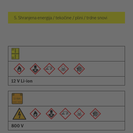
5. Shranjena energija / tekočine / plini / trdne snovi
Piktogram elementa
Piktogrami opozoril
Opis
12 V Li-ion
800 V