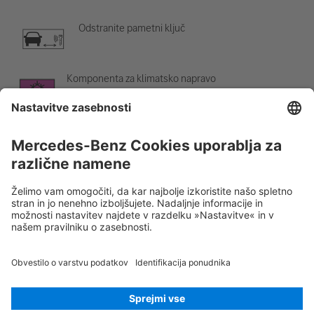
Odstranite pametni ključ
Komponenta za klimatsko napravo
Opozorilo; nizka temperatura
Rescue Card Osebno vozilo
Različica 07/2026
01.0
ID-Nr.:
174.613
© 2026
Mercedes-Benz AG