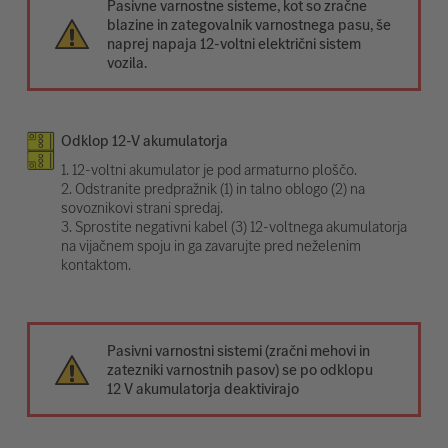
Pasivne varnostne sisteme, kot so zračne
blazine in zategovalnik varnostnega pasu, še
naprej napaja 12-voltni električni sistem
vozila.
Odklop 12-V akumulatorja
1. 12-voltni akumulator je pod armaturno ploščo.
2. Odstranite predpražnik (1) in talno oblogo (2) na
sovoznikovi strani spredaj.
3. Sprostite negativni kabel (3) 12-voltnega akumulatorja
na vijačnem spoju in ga zavarujte pred neželenim
kontaktom.
Pasivni varnostni sistemi (zračni mehovi in
zatezniki varnostnih pasov) se po odklopu
12 V akumulatorja deaktivirajo