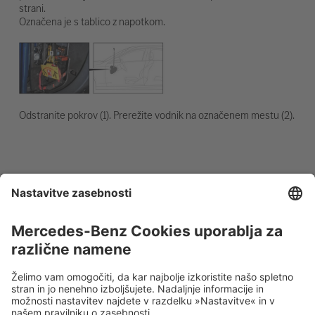
strani.
Označena je s tablico z napotkom.
Odstranite pokrov (1). Prerežite vodnik na označenem mestu (2).
Odklop 12-V akumulatorja
1. Odstranite pokrov 12-V akumulatorja.
2. Odvijte negativni kabel 12-V akumulatorja na vijačnem
priključku in ga zavarujte pred nenamernim stikom.