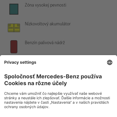
Zóna vysokej pevnosti
Nízkovoltový akumulátor
Benzín palivová nádrž
Upozornenie:
Ďalšie informácie nájdete v našej
príručke pre
záchranárov
.