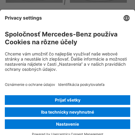
Rescue Card Osobný automobil
Verzia 07/2026
03.1
ID-Nr.:
245.1
© 2026
Mercedes-Benz AG
Označenie poskytovateľa
Nastavenia súborov cookie
Súbory cookie
Ochrana údajov
Právne upozornenia
Vybrať jazyk