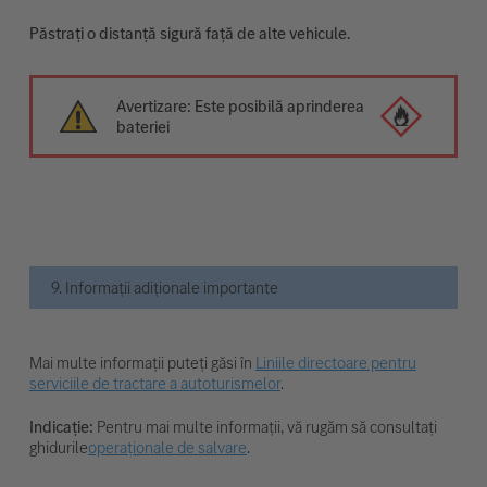
Păstrați o distanță sigură față de alte vehicule.
Avertizare: Este posibilă aprinderea
bateriei
9. Informații adiționale importante
Mai multe informații puteți găsi în
Liniile directoare pentru
serviciile de tractare a autoturismelor
.
Indicație:
Pentru mai multe informații, vă rugăm să consultați
ghidurile
operaționale de salvare
.