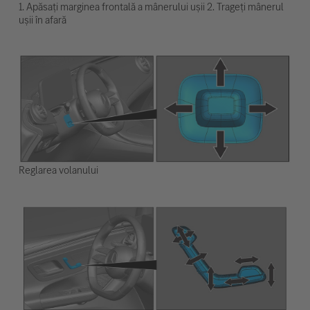
1. Apăsați marginea frontală a mânerului ușii 2. Trageți mânerul
ușii în afară
Reglarea volanului