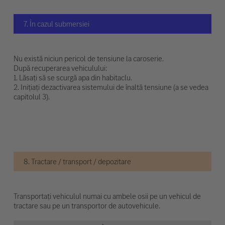
7. În cazul submersiei
Nu există niciun pericol de tensiune la caroserie.
După recuperarea vehiculului:
1. Lăsați să se scurgă apa din habitaclu.
2. Inițiați dezactivarea sistemului de înaltă tensiune (a se vedea
capitolul 3).
8. Tractare / transport / depozitare
Transportați vehiculul numai cu ambele osii pe un vehicul de
tractare sau pe un transportor de autovehicule.