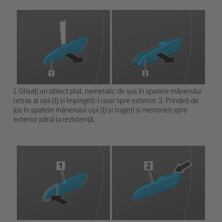
1. Glisați un obiect plat, nemetalic de sus în spatele mânerului
retras al ușii (1) și împingeți-l ușor spre exterior. 2. Prindeți de
jos în spatele mânerului ușii (1) și trageți și mențineți spre
exterior până la rezistență.