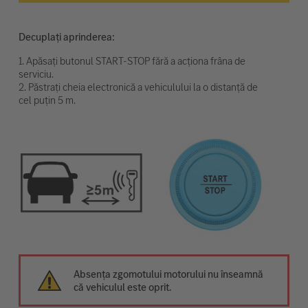
Decuplați aprinderea:
1. Apăsați butonul START-STOP fără a acționa frâna de
serviciu.
2. Păstrați cheia electronică a vehiculului la o distanță de
cel puțin 5 m.
Absența zgomotului motorului nu înseamnă
că vehiculul este oprit.