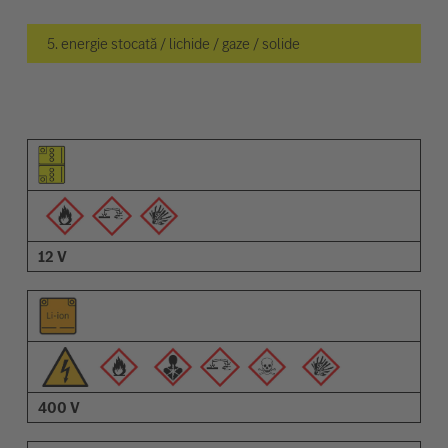
5. energie stocată / lichide / gaze / solide
Pictogramă elemente
Pictogramă avertizări
Descriere
12 V
400 V