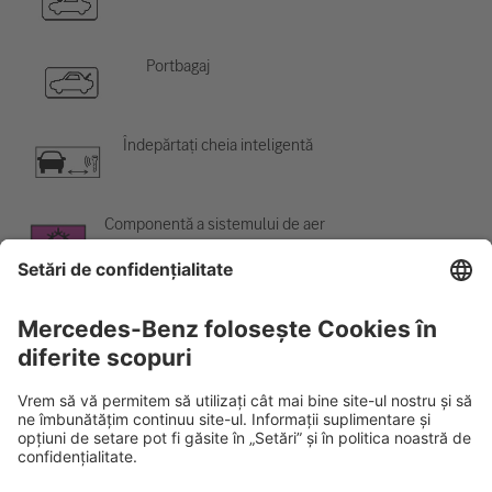
Portbagaj
Îndepărtați cheia inteligentă
Componentă a sistemului de aer
condiționat
Avertisment; temperatură scăzută