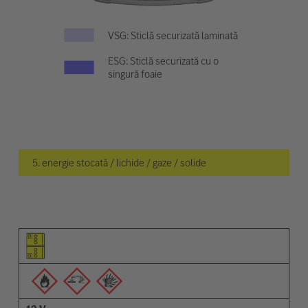
VSG: Sticlă securizată laminată
ESG: Sticlă securizată cu o
singură foaie
5. energie stocată / lichide / gaze / solide
Pictogramă elemente
Pictogramă avertizări
Descriere