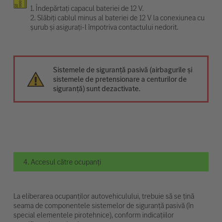
1. Îndepărtați capacul bateriei de 12 V.
2. Slăbiți cablul minus al bateriei de 12 V la conexiunea cu
șurub și asigurați-l împotriva contactului nedorit.
Sistemele de siguranță pasivă (airbagurile și
sistemele de pretensionare a centurilor de
siguranță) sunt dezactivate.
4. Accesul către ocupanți
La eliberarea ocupanților autovehiculului, trebuie să se țină
seama de componentele sistemelor de siguranță pasivă (în
special elementele pirotehnice), conform indicațiilor