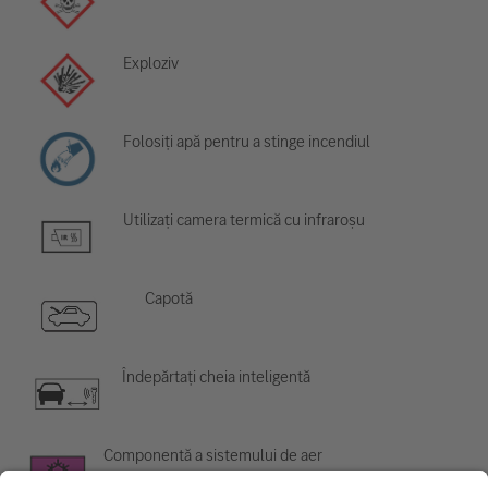
Exploziv
Folosiți apă pentru a stinge incendiul
Utilizați camera termică cu infraroșu
Capotă
Îndepărtați cheia inteligentă
Componentă a sistemului de aer
condiționat