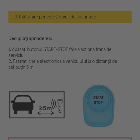
3. Înlăturare pericole / reguli de securitate
Decuplați aprinderea:
1. Apăsați butonul START-STOP fără a acționa frâna de
serviciu.
2. Păstrați cheia electronică a vehiculului la o distanță de
cel puțin 5 m.