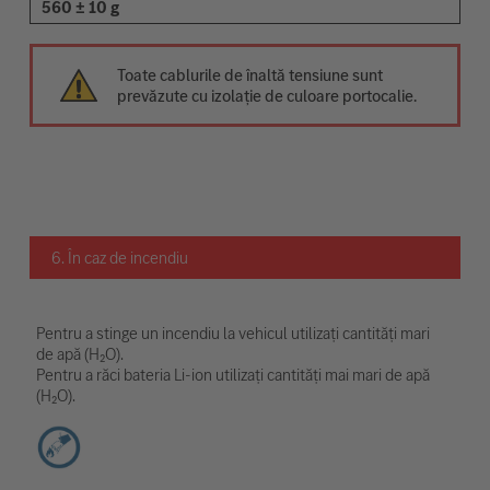
560 ± 10 g
Toate cablurile de înaltă tensiune sunt
prevăzute cu izolație de culoare portocalie.
6. În caz de incendiu
Pentru a stinge un incendiu la vehicul utilizați cantități mari
de apă (H₂O).
Pentru a răci bateria Li-ion utilizați cantități mai mari de apă
(H₂O).