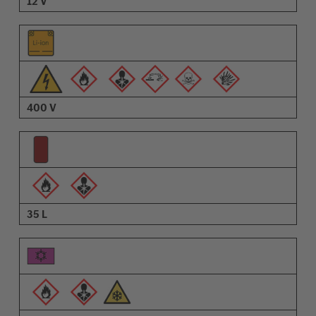
12 V
400 V
35 L