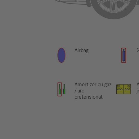
Airbag
G
Amortizor cu gaz
/ arc
j
pretensionat