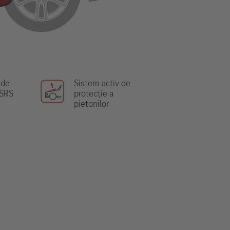
 de
Sistem activ de
 SRS
protecție a
pietonilor