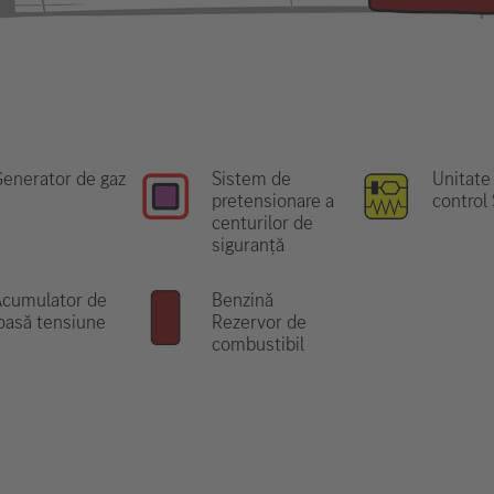
enerator de gaz
Sistem de
Unitate
pretensionare a
control
centurilor de
siguranță
Acumulator de
Benzină
oasă tensiune
Rezervor de
combustibil