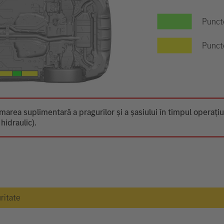
Puncte
Puncte
marea suplimentară a pragurilor și a șasiului în timpul operațiun
hidraulic).
uritate