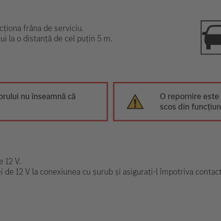
ționa frâna de serviciu.
ui la o distanță de cel puțin 5 m.
rului nu înseamnă că
O repornire este 
scos din funcțiun
e 12 V.
iei de 12 V la conexiunea cu șurub și asigurați-l împotriva contact