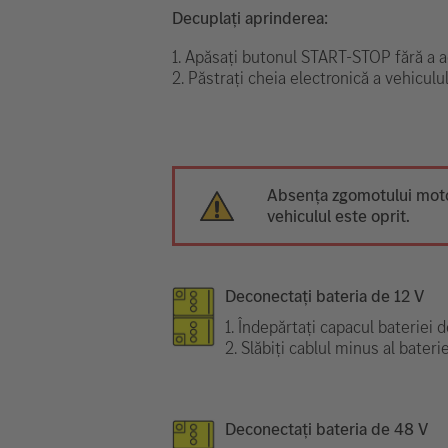
Decuplați aprinderea:
1. Apăsați butonul START-STOP fără a ac
2. Păstrați cheia electronică a vehiculul
Absența zgomotului moto
vehiculul este oprit.
Deconectați bateria de 12 V
1. Îndepărtați capacul bateriei d
2. Slăbiți cablul minus al bater
Deconectați bateria de 48 V