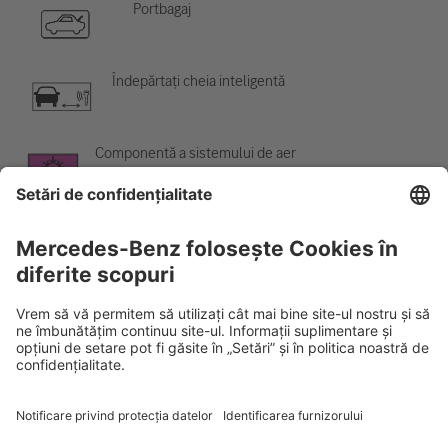
Portbagaj
Îndepărtați cheia inteligentă
Componentă a sistemului de aer
condiționat
Avertisment; temperatură scăzută
Rescue Card AUTOTURISM
Versiunea 07/2026
02.1
ID-Nr.: