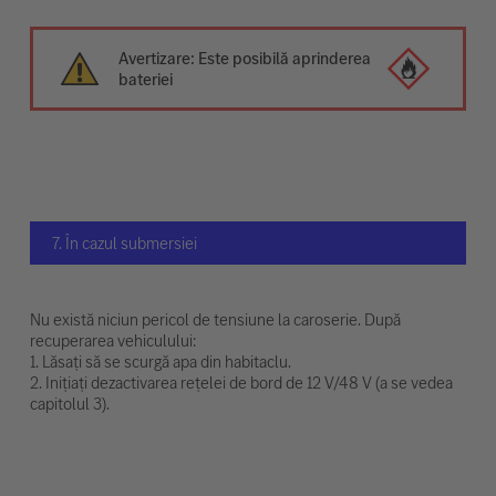
Avertizare: Este posibilă aprinderea
bateriei
7. În cazul submersiei
Nu există niciun pericol de tensiune la caroserie. După
recuperarea vehiculului:
1. Lăsați să se scurgă apa din habitaclu.
2. Inițiați dezactivarea rețelei de bord de 12 V/48 V (a se vedea
capitolul 3).