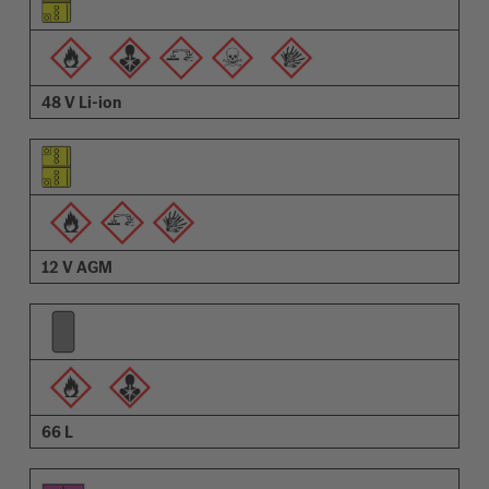
Pictogramă avertizări
Descriere
48 V Li-ion
12 V AGM
66 L