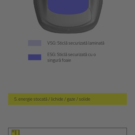
VSG: Sticlă securizată laminată
ESG: Sticlă securizată cu o
singură foaie
5. energie stocată / lichide / gaze / solide
Pictogramă elemente