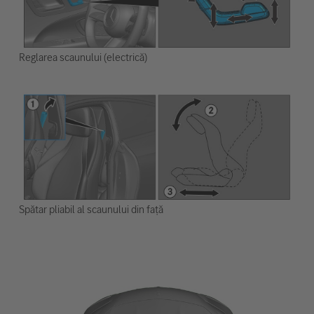
Reglarea scaunului (electrică)
Spătar pliabil al scaunului din față