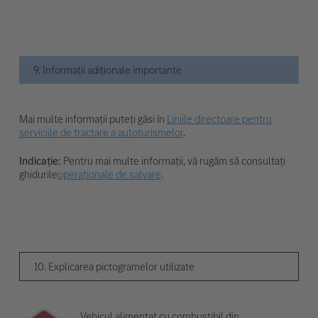
9. Informații adiționale importante
Mai multe informații puteți găsi în
Liniile directoare pentru
serviciile de tractare a autoturismelor
.
Indicație:
Pentru mai multe informații, vă rugăm să consultați
ghidurile
operaționale de salvare
.
10. Explicarea pictogramelor utilizate
Vehicul alimentat cu combustibil din