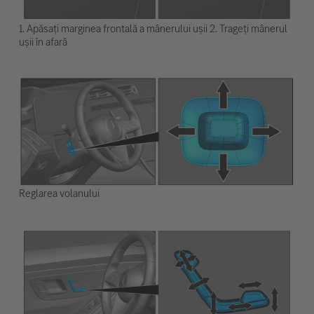
1. Apăsați marginea frontală a mânerului ușii 2. Trageți mânerul
ușii în afară
Reglarea volanului