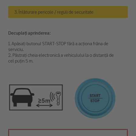
3. Înlăturare pericole / reguli de securitate
Decuplați aprinderea:
1. Apăsați butonul START-STOP fără a acționa frâna de
serviciu.
2. Păstrați cheia electronică a vehiculului la o distanță de
cel puțin 5 m.