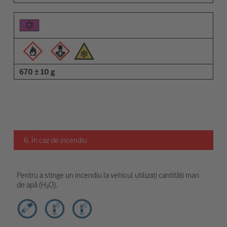
670 ± 10 g
6. În caz de incendiu
Pentru a stinge un incendiu la vehicul utilizați cantități mari
de apă (H₂O).