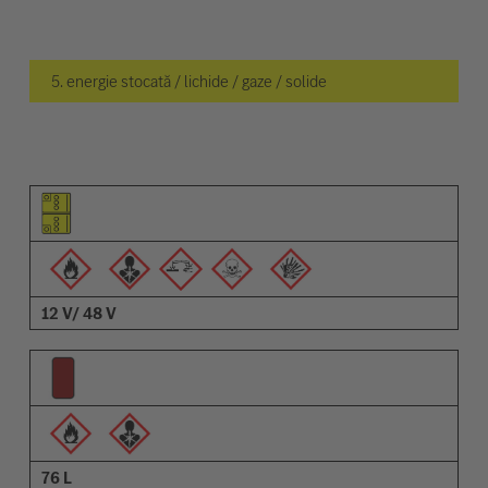
5. energie stocată / lichide / gaze / solide
Pictogramă elemente
Pictogramă avertizări
Descriere
12 V/ 48 V
76 L