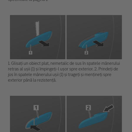
1. Glisați un obiect plat, nemetalic de sus în spatele mânerului
retras al ușii (1) și împingeți-l ușor spre exterior. 2. Prindeți de
jos în spatele mânerului ușii (1) și trageți și mențineți spre
exterior până la rezistență.