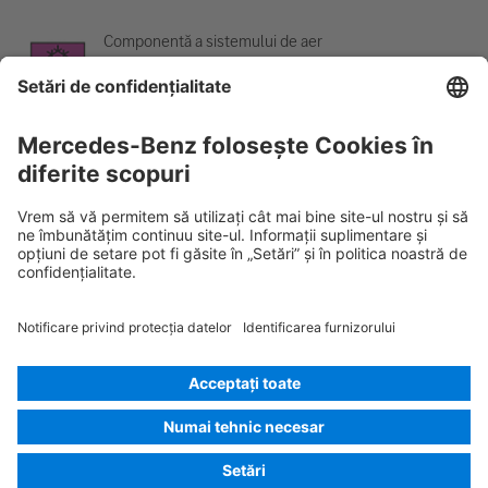
Componentă a sistemului de aer
condiționat
Avertisment; temperatură scăzută
Rescue Card AUTOTURISM
Versiunea 07/2026
03.4
ID-Nr.:
223.076
© 2026
Mercedes-Benz AG
Identificarea furnizorului
Setări pentru cookie-uri
Cookie-uri
Protecția datelor
Considerații juridice
Selectare limbă