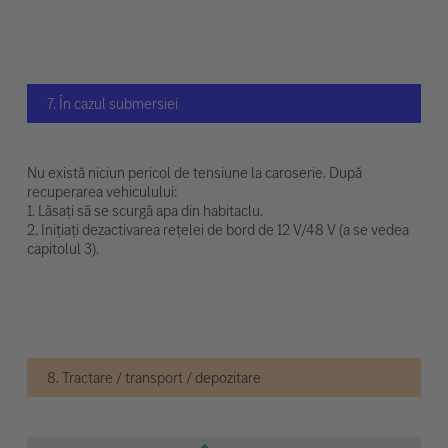
7. În cazul submersiei
Nu există niciun pericol de tensiune la caroserie. După
recuperarea vehiculului:
1. Lăsați să se scurgă apa din habitaclu.
2. Inițiați dezactivarea rețelei de bord de 12 V/48 V (a se vedea
capitolul 3).
8. Tractare / transport / depozitare