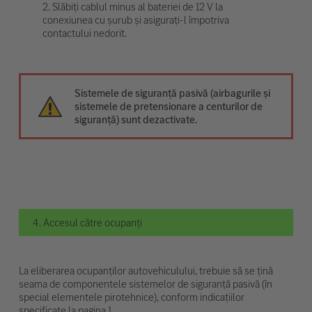
2. Slăbiți cablul minus al bateriei de 12 V la
conexiunea cu șurub și asigurați-l împotriva
contactului nedorit.
Sistemele de siguranță pasivă (airbagurile și
sistemele de pretensionare a centurilor de
siguranță) sunt dezactivate.
4. Accesul către ocupanți
La eliberarea ocupanților autovehiculului, trebuie să se țină
seama de componentele sistemelor de siguranță pasivă (în
special elementele pirotehnice), conform indicațiilor
specificate la pagina 1.