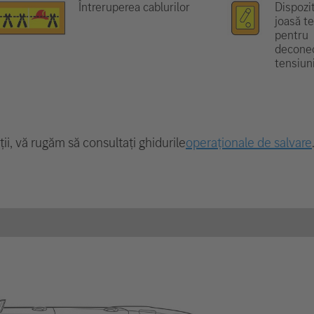
Întreruperea cablurilor
Dispozi
joasă t
pentru
decone
tensiuni
i, vă rugăm să consultați ghidurile
operaționale de salvare