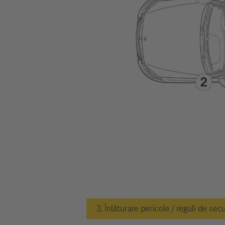
3. Înlăturare pericole / reguli de sec