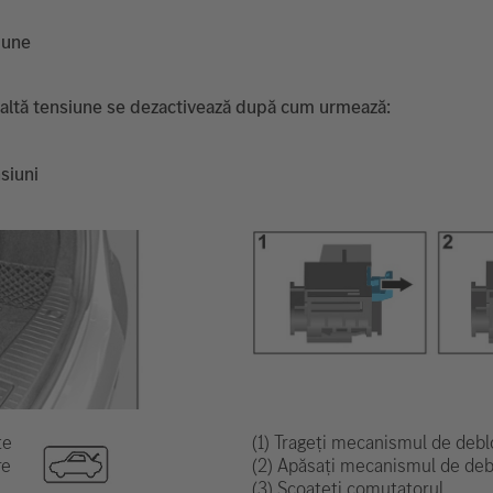
iune
 înaltă tensiune se dezactivează după cum urmează:
siuni
te
(1) Trageți mecanismul de debl
re
(2) Apăsați mecanismul de debl
(3) Scoateți comutatorul