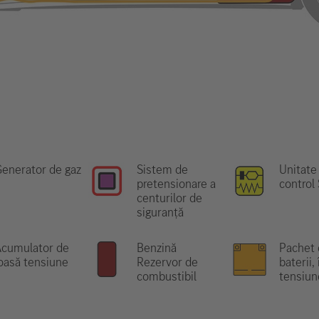
enerator de gaz
Sistem de
Unitate
pretensionare a
control
centurilor de
siguranță
Acumulator de
Benzină
Pachet 
oasă tensiune
Rezervor de
baterii, 
combustibil
tensiun