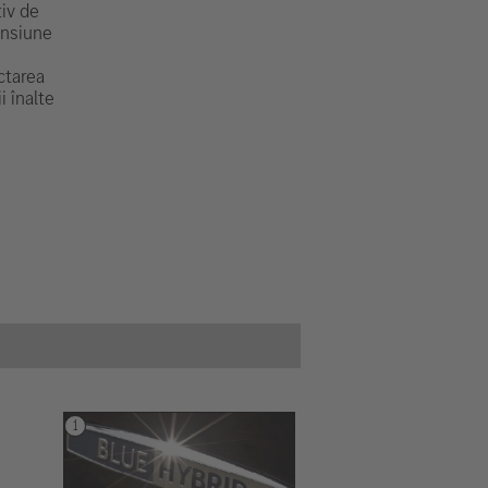
tiv de
ensiune
ctarea
i înalte
.