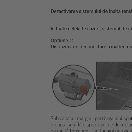
Dezactivarea sistemului de înaltă tens
În toate celelalte cazuri, sistemul de
Opțiune
Dispozitiv de deconectare a înaltei ten
Sub capacul marginii portbagajului spa
dreapta se află dispozitivul de decupla
de înaltă tensiune. Capitonajul marginii