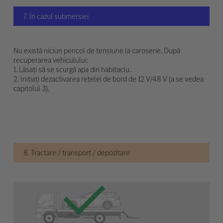
7. În cazul submersiei
Nu există niciun pericol de tensiune la caroserie. După
recuperarea vehiculului:
1. Lăsați să se scurgă apa din habitaclu.
2. Inițiați dezactivarea rețelei de bord de 12 V/48 V (a se vedea
capitolul 3).
8. Tractare / transport / depozitare