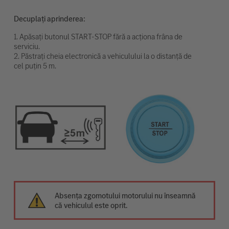
Decuplați aprinderea:
1. Apăsați butonul START-STOP fără a acționa frâna de
serviciu.
2. Păstrați cheia electronică a vehiculului la o distanță de
cel puțin 5 m.
Absența zgomotului motorului nu înseamnă
că vehiculul este oprit.