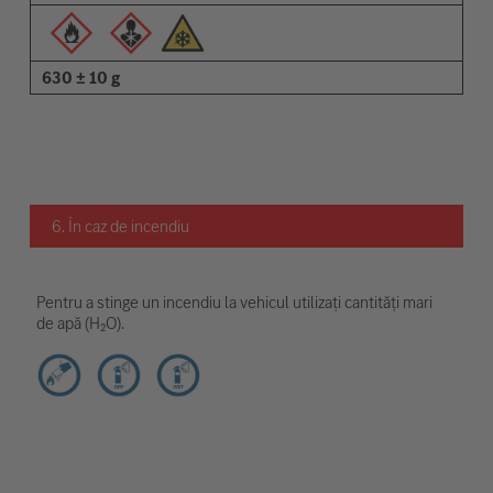
630 ± 10 g
6. În caz de incendiu
Pentru a stinge un incendiu la vehicul utilizați cantități mari
de apă (H₂O).