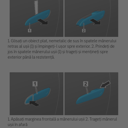
1. Glisați un obiect plat, nemetalic de sus în spatele mânerului
retras al ușii (1) și împingeți-l ușor spre exterior. 2. Prindeți de
jos în spatele mânerului ușii (1) și trageți și mențineți spre
exterior până la rezistență.
1. Apăsați marginea frontală a mânerului ușii 2. Trageți mânerul
ușii în afară