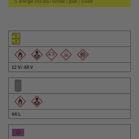
5. energie stocată / lichide / gaze / solide
Pictogramă elemente
Pictogramă avertizări
Descriere
12 V/ 48 V
66 L