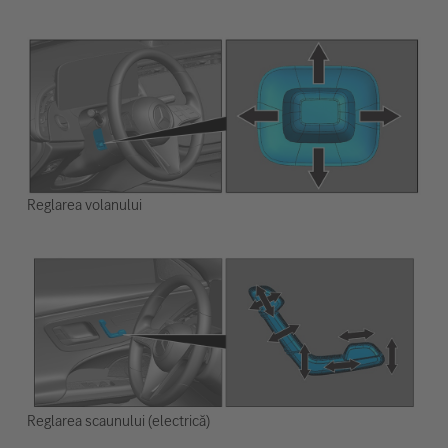
Reglarea volanului
Reglarea scaunului (electrică)