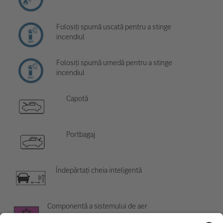
Folosiți spumă uscată pentru a stinge
incendiul
Folosiți spumă umedă pentru a stinge
incendiul
Capotă
Portbagaj
Îndepărtați cheia inteligentă
Componentă a sistemului de aer
condiționat