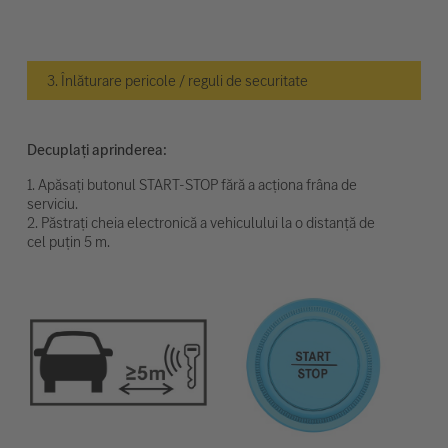
3. Înlăturare pericole / reguli de securitate
Decuplați aprinderea:
1. Apăsați butonul START-STOP fără a acționa frâna de
serviciu.
2. Păstrați cheia electronică a vehiculului la o distanță de
cel puțin 5 m.