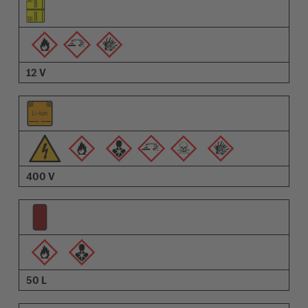
Pictogramă avertizări
Descriere
12 V
400 V
50 L