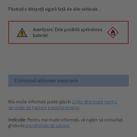
Păstrați o distanță sigură față de alte vehicule.
Avertizare: Este posibilă aprinderea
bateriei
9. Informații adiționale importante
Mai multe informații puteți găsi în
Liniile directoare pentru
serviciile de tractare a autoturismelor
.
Indicație:
Pentru mai multe informații, vă rugăm să consultați
ghidurile
operaționale de salvare
.