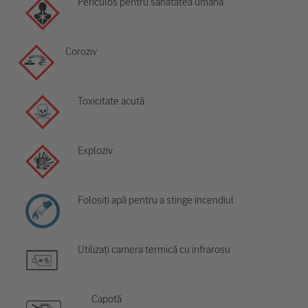
Periculos pentru sănătatea umană
Coroziv
Toxicitate acută
Exploziv
Folosiți apă pentru a stinge incendiul
Utilizați camera termică cu infraroșu
Capotă