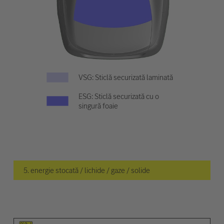
VSG: Sticlă securizată laminată
ESG: Sticlă securizată cu o
singură foaie
5. energie stocată / lichide / gaze / solide
Pictogramă elemente