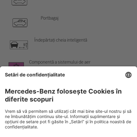
Portbagaj
Îndepărtați cheia inteligentă
Componentă a sistemului de aer
condiționat
Avertisment; temperatură scăzută