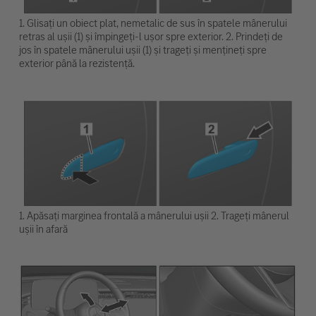
1. Glisați un obiect plat, nemetalic de sus în spatele mânerului
retras al ușii (1) și împingeți-l ușor spre exterior. 2. Prindeți de
jos în spatele mânerului ușii (1) și trageți și mențineți spre
exterior până la rezistență.
1. Apăsați marginea frontală a mânerului ușii 2. Trageți mânerul
ușii în afară