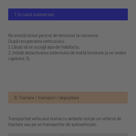
7. În cazul submersiei
Nu există niciun pericol de tensiune la caroserie.
După recuperarea vehiculului:
1. Lăsați să se scurgă apa din habitaclu.
2. Inițiați dezactivarea sistemului de înaltă tensiune (a se vedea
capitolul 3).
8. Tractare / transport / depozitare
Transportați vehiculul numai cu ambele osii pe un vehicul de
tractare sau pe un transportor de autovehicule.