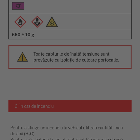
660 ± 10 g
Toate cablurile de înaltă tensiune sunt
prevăzute cu izolație de culoare portocalie.
6. În caz de incendiu
Pentru a stinge un incendiu la vehicul utilizați cantități mari
de apă (H₂O).
Pentru a răci bateria Li-ion utilizați cantități mai mari de apă