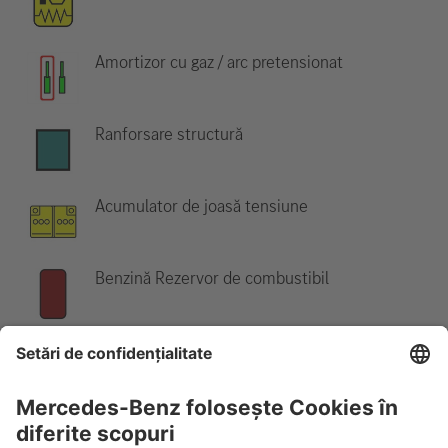
Amortizor cu gaz / arc pretensionat
Ranforsare structură
Acumulator de joasă tensiune
Benzină Rezervor de combustibil
Indicație:
Pentru mai multe informații, vă rugăm să consultați