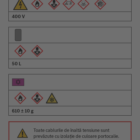
400 V
50 L
610 ± 10 g
Toate cablurile de înaltă tensiune sunt
prevăzute cu izolație de culoare portocalie.