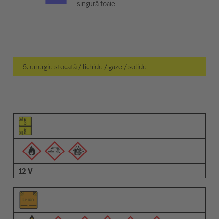
singură foaie
5. energie stocată / lichide / gaze / solide
Pictogramă elemente
Pictogramă avertizări
Descriere
12 V