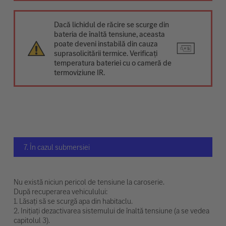
Dacă lichidul de răcire se scurge din
bateria de înaltă tensiune, aceasta
poate deveni instabilă din cauza
suprasolicitării termice. Verificați
temperatura bateriei cu o cameră de
termoviziune IR.
7. În cazul submersiei
Nu există niciun pericol de tensiune la caroserie.
După recuperarea vehiculului:
1. Lăsați să se scurgă apa din habitaclu.
2. Inițiați dezactivarea sistemului de înaltă tensiune (a se vedea
capitolul 3).