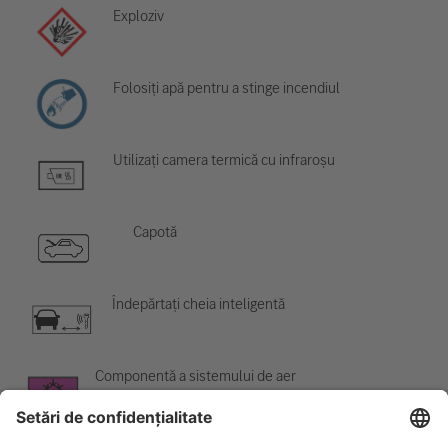
Exploziv
Folosiți apă pentru a stinge incendiul
Utilizați camera termică cu infraroșu
Capotă
Îndepărtați cheia inteligentă
Componentă a sistemului de aer
condiționat
Avertisment; temperatură scăzută