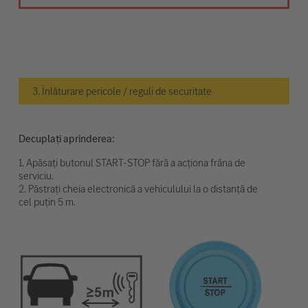
3. Înlăturare pericole / reguli de securitate
Decuplați aprinderea:
1. Apăsați butonul START-STOP fără a acționa frâna de
serviciu.
2. Păstrați cheia electronică a vehiculului la o distanță de
cel puțin 5 m.