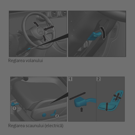
Reglarea volanului
Reglarea scaunului (electrică)