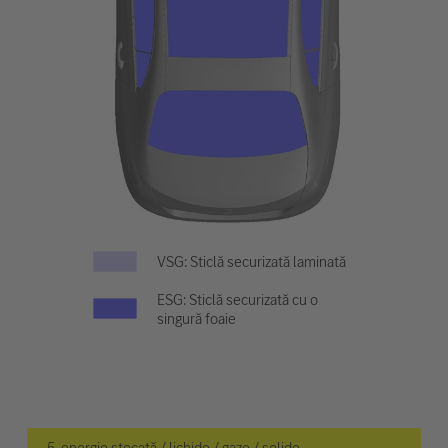
VSG: Sticlă securizată laminată
ESG: Sticlă securizată cu o
singură foaie
5. energie stocată / lichide / gaze / solide