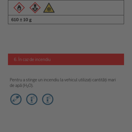
610 ± 10 g
6. În caz de incendiu
Pentru a stinge un incendiu la vehicul utilizați cantități mari
de apă (H₂O).