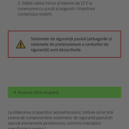
2. Slăbiți cablul minus al bateriei de 12 V la
conexiunea cu șurub și asigurați-l împotriva
contactului nedorit.
Sistemele de siguranță pasivă (airbagurile și
sistemele de pretensionare a centurilor de
siguranță) sunt dezactivate.
4. Accesul către ocupanți
La eliberarea ocupanților autovehiculului, trebuie să se țină
seama de componentele sistemelor de siguranță pasivă (în
special elementele pirotehnice), conform indicațiilor
specificate la pagina 1.