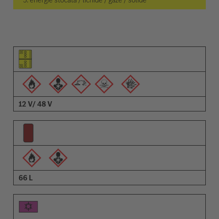
Pictogramă elemente
Pictogramă avertizări
Descriere
12 V/ 48 V
66 L