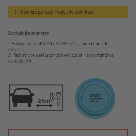
3. Înlăturare pericole / reguli de securitate
Decuplați aprinderea:
1. Apăsați butonul START-STOP fără a acționa frâna de
serviciu.
2. Păstrați cheia electronică a vehiculului la o distanță de
cel puțin 5 m.