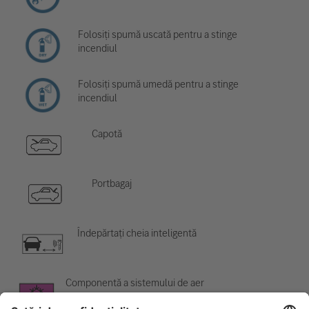
Folosiți spumă uscată pentru a stinge
incendiul
Folosiți spumă umedă pentru a stinge
incendiul
Capotă
Portbagaj
Îndepărtați cheia inteligentă
Componentă a sistemului de aer
condiționat