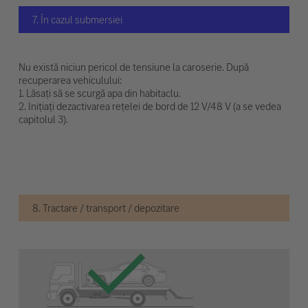
7. În cazul submersiei
Nu există niciun pericol de tensiune la caroserie. După
recuperarea vehiculului:
1. Lăsați să se scurgă apa din habitaclu.
2. Inițiați dezactivarea rețelei de bord de 12 V/48 V (a se vedea
capitolul 3).
8. Tractare / transport / depozitare