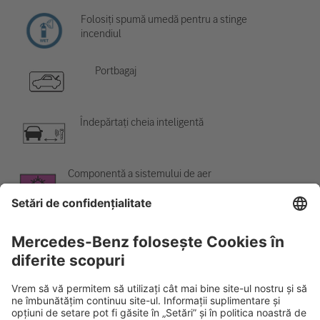
Folosiți spumă umedă pentru a stinge
incendiul
Portbagaj
Îndepărtați cheia inteligentă
Componentă a sistemului de aer
condiționat
Avertisment; temperatură scăzută