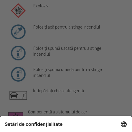
Exploziv
Folosiți apă pentru a stinge incendiul
Folosiți spumă uscată pentru a stinge
incendiul
Folosiți spumă umedă pentru a stinge
incendiul
Îndepărtați cheia inteligentă
Componentă a sistemului de aer
condiționat