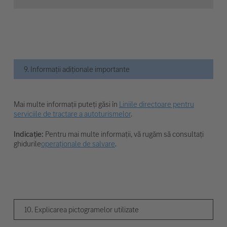
9. Informații adiționale importante
Mai multe informații puteți găsi în
Liniile directoare pentru
serviciile de tractare a autoturismelor
.
Indicație:
Pentru mai multe informații, vă rugăm să consultați
ghidurile
operaționale de salvare
.
10. Explicarea pictogramelor utilizate