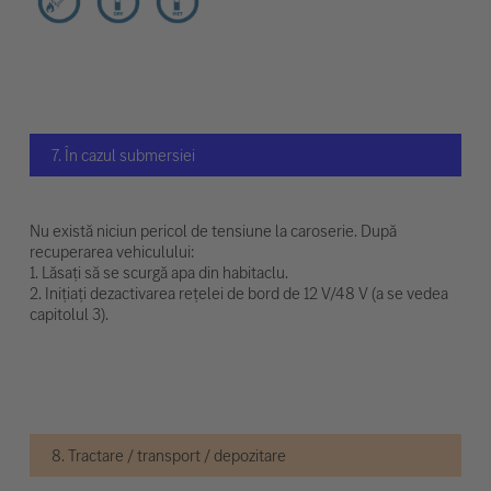
7. În cazul submersiei
Nu există niciun pericol de tensiune la caroserie. După
recuperarea vehiculului:
1. Lăsați să se scurgă apa din habitaclu.
2. Inițiați dezactivarea rețelei de bord de 12 V/48 V (a se vedea
capitolul 3).
8. Tractare / transport / depozitare