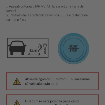
1. Apăsați butonul START-STOP fără a acționa frâna de
serviciu.
2. Păstrați cheia electronică a vehiculului la o distanță de
cel puțin 5 m.
Absența zgomotului motorului nu înseamnă
că vehiculul este oprit.
O repornire este posibilă până când