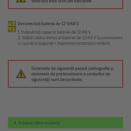
vehiculul este scos din funcțiune.
Deconectați bateria de 12 V/48 V
1. Îndepărtați capacul bateriei de 12/48 V.
2. Slăbiți cablul minus al bateriei de 12/48 V la conexiunea
cu șurub și asigurați-l împotriva contactului nedorit.
Sistemele de siguranță pasivă (airbagurile și
sistemele de pretensionare a centurilor de
siguranță) sunt dezactivate.
4. Accesul către ocupanți