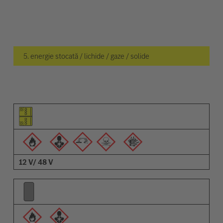
5. energie stocată / lichide / gaze / solide
Pictogramă elemente
Pictogramă avertizări
Descriere
12 V/ 48 V