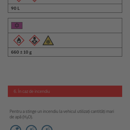
90 L
660 ± 10 g
6. În caz de incendiu
Pentru a stinge un incendiu la vehicul utilizați cantități mari
de apă (H₂O).