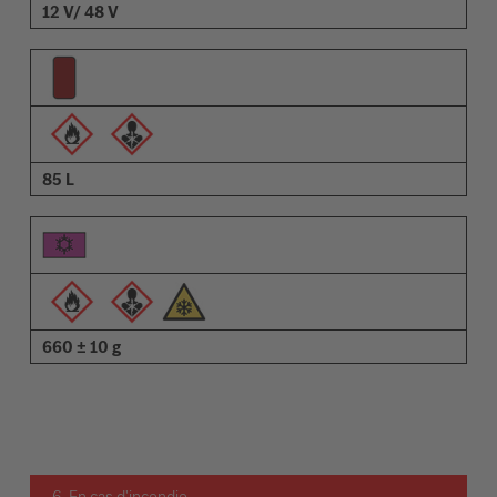
12 V/ 48 V
85 L
660 ± 10 g
6. En cas d'incendie