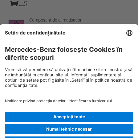
Composant de climatisation
Avertissement, basse température
Rescue Card AUTOTURISM
Versiunea 07/2026
02.6
ID-Nr.:
167.361
© 2026
Mercedes-Benz AG
Identificarea furnizorului
Setări pentru cookie-uri