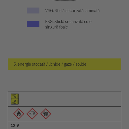
VSG: Sticlă securizată laminată
ESG: Sticlă securizată cu o
singură foaie
5. energie stocată / lichide / gaze / solide
Pictogramă elemente
Pictogramă avertizări
Descriere
12 V