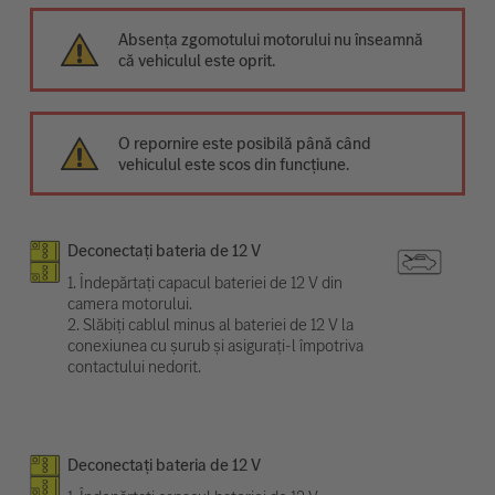
Absența zgomotului motorului nu înseamnă
că vehiculul este oprit.
O repornire este posibilă până când
vehiculul este scos din funcțiune.
Deconectați bateria de 12 V
1. Îndepărtați capacul bateriei de 12 V din
camera motorului.
2. Slăbiți cablul minus al bateriei de 12 V la
conexiunea cu șurub și asigurați-l împotriva
contactului nedorit.
Deconectați bateria de 12 V