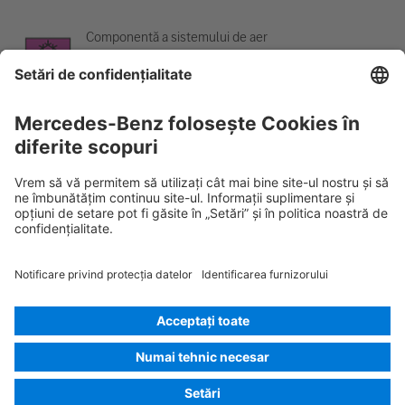
Componentă a sistemului de aer
condiționat
Avertisment; temperatură scăzută
Rescue Card AUTOTURISM
Versiunea 07/2026
01.3
ID-Nr.:
118.353
© 2026
Mercedes-Benz AG
Identificarea furnizorului
Setări pentru cookie-uri
Cookie-uri
Protecția datelor
Considerații juridice