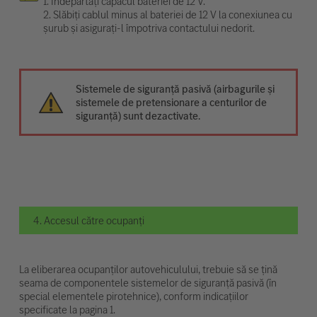
1. Îndepărtați capacul bateriei de 12 V.
2. Slăbiți cablul minus al bateriei de 12 V la conexiunea cu
șurub și asigurați-l împotriva contactului nedorit.
Sistemele de siguranță pasivă (airbagurile și
sistemele de pretensionare a centurilor de
siguranță) sunt dezactivate.
4. Accesul către ocupanți
La eliberarea ocupanților autovehiculului, trebuie să se țină
seama de componentele sistemelor de siguranță pasivă (în
special elementele pirotehnice), conform indicațiilor
specificate la pagina 1.