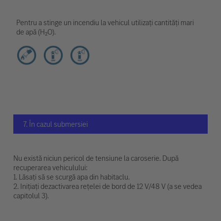
Pentru a stinge un incendiu la vehicul utilizați cantități mari
de apă (H₂O).
7. În cazul submersiei
Nu există niciun pericol de tensiune la caroserie. După
recuperarea vehiculului:
1. Lăsați să se scurgă apa din habitaclu.
2. Inițiați dezactivarea rețelei de bord de 12 V/48 V (a se vedea
capitolul 3).