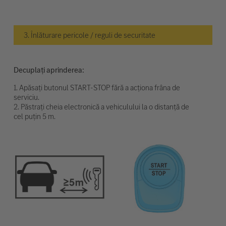
3. Înlăturare pericole / reguli de securitate
Decuplați aprinderea:
1. Apăsați butonul START-STOP fără a acționa frâna de
serviciu.
2. Păstrați cheia electronică a vehiculului la o distanță de
cel puțin 5 m.