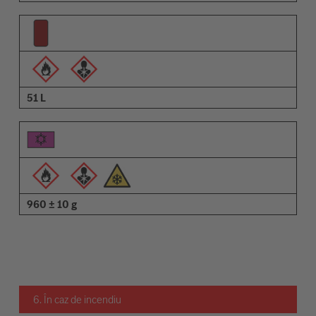
51 L
960 ± 10 g
6. În caz de incendiu