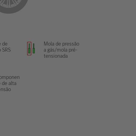
e de
Mola de pressão
o SRS
a gás/mola pré-
tensionada
omponen
 de alta
ensão