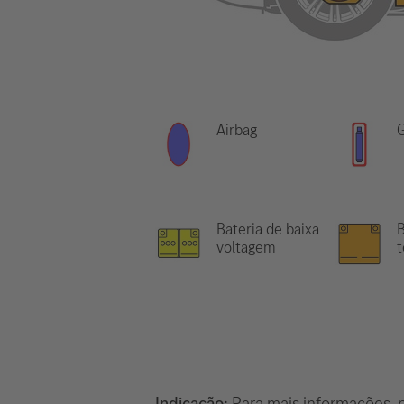
Airbag
G
Bateria de baixa
B
voltagem
Indicação:
Para mais informações, p