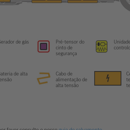
erador de gás
Pré-tensor do
Unidad
cinto de
control
segurança
ateria de alta
Cabo de
C
tensão
alimentação de
te
alta tensão
t
or favor consulte o nosso
guia de salvamento
.