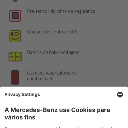
Pré-tensor do cinto de segurança
Unidade de controlo SRS
Bateria de baixa voltagem
Gasolina reservatório de
combustível
Indicação:
Para mais informações, por favor consulte o nosso
guia de salvamento
.