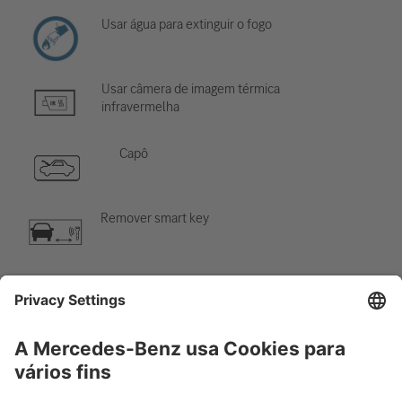
Usar água para extinguir o fogo
Usar câmera de imagem térmica
infravermelha
Capô
Remover smart key
Componente de ar-condicionado
Cuidado; baixa temperatura