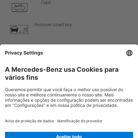
Capô
Remover smart key
Componente de ar-condicionado
Cuidado; baixa temperatura
Rescue Card Furgão
Versão 07/2026
01.3
ID-Nr.: 907.633