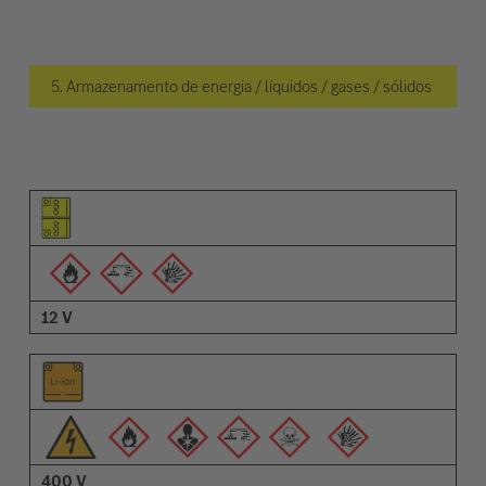
5. Armazenamento de energia / líquidos / gases / sólidos
Pictograma do elemento
Pictogramas de advertências
Descrição
12 V
400 V