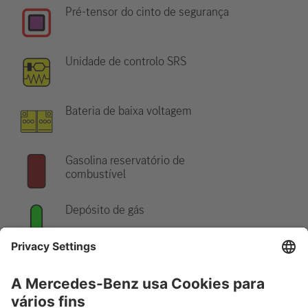
Pré-tensor do cinto de segurança
Unidade de controlo SRS
Bateria de baixa voltagem
Gasolina reservatório de
combustível
Depósito de gás