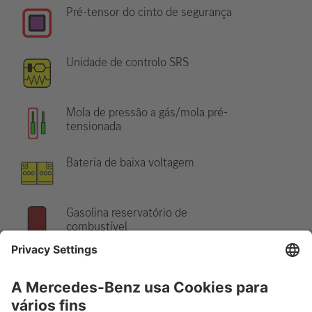
Pré-tensor do cinto de segurança
Unidade de controlo SRS
Mola de pressão a gás/mola pré-
tensionada
Bateria de baixa voltagem
Gasolina reservatório de
combustível