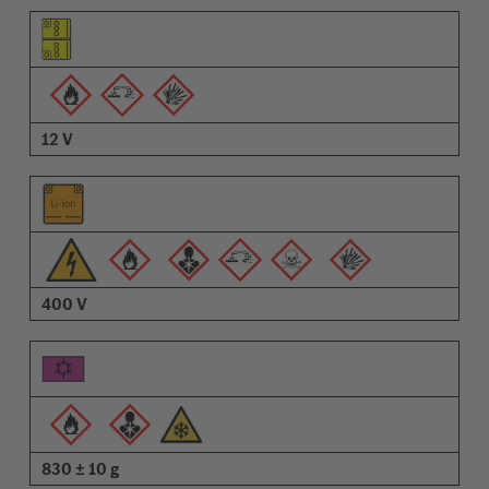
Pictograma do elemento
Pictogramas de advertências
Descrição
12 V
400 V
830 ± 10 g