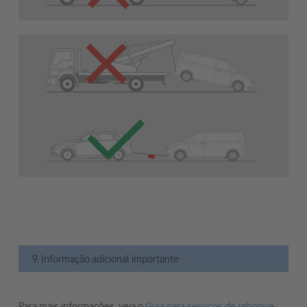
9. Informação adicional importante
Para mais informações, veja o
Guia para serviços de reboque