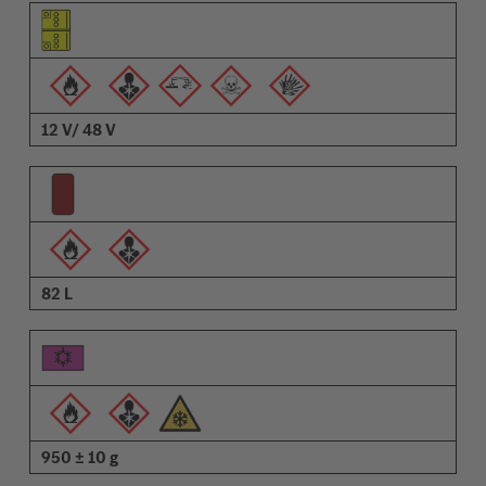
Pictograma do elemento
Pictogramas de advertências
Descrição
12 V/ 48 V
82 L
950 ± 10 g