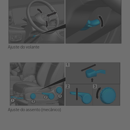
Ajuste do volante
Ajuste do assento (mecânico)