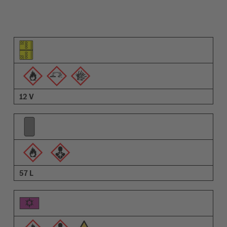
Pictograma do elemento
Pictogramas de advertências
Descrição
12 V
57 L