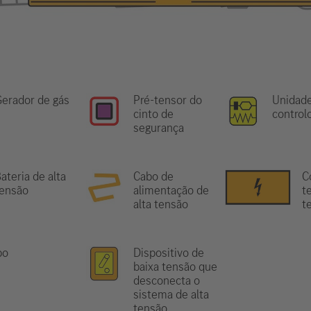
erador de gás
Pré-tensor do
Unidad
cinto de
control
segurança
ateria de alta
Cabo de
C
tensão
alimentação de
te
alta tensão
t
bo
Dispositivo de
baixa tensão que
desconecta o
sistema de alta
tensão