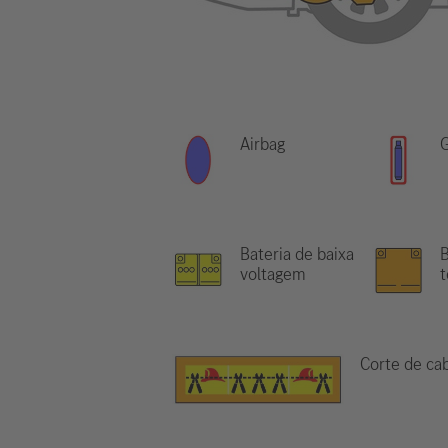
Airbag
G
Bateria de baixa
B
voltagem
Corte de ca