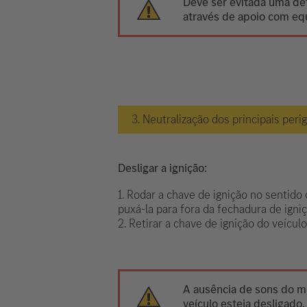
Deve ser evitada uma def
através de apoio com eq
3. Neutralização dos principais peri
Desligar a ignição:
1. Rodar a chave de ignição no sentido 
puxá-la para fora da fechadura de igniç
2. Retirar a chave de ignição do veículo
A ausência de sons do mo
veículo esteja desligado.