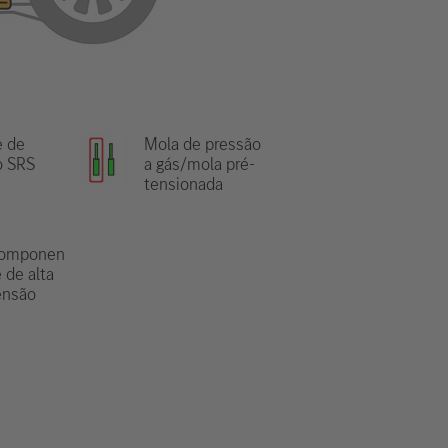
e de
Mola de pressão
o SRS
a gás/mola pré-
tensionada
omponen
 de alta
ensão