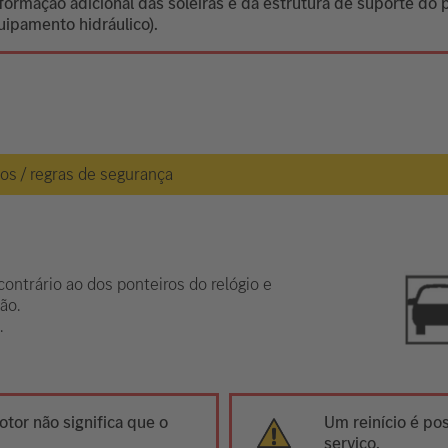
ormação adicional das soleiras e da estrutura de suporte do p
uipamento hidráulico).
gos / regras de segurança
contrário ao dos ponteiros do relógio e
ão.
.
tor não significa que o
Um reinício é pos
serviço.