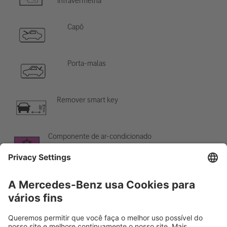
infravermelha
Capô
Porta-malas
Remover smart key
Componente de ar-condicionado
Cuidado; baixa temperatura