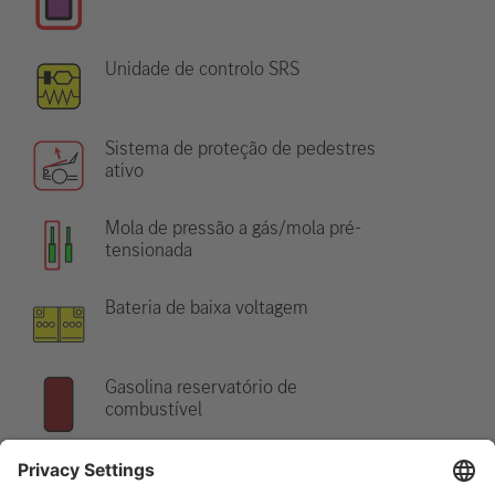
Unidade de controlo SRS
Sistema de proteção de pedestres
ativo
Mola de pressão a gás/mola pré-
tensionada
Bateria de baixa voltagem
Gasolina reservatório de
combustível