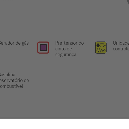
erador de gás
Pré-tensor do
Unidad
cinto de
control
segurança
asolina
eservatório de
ombustível