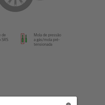
e de
Mola de pressão
o SRS
a gás/mola pré-
tensionada