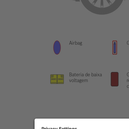
Airbag
G
Bateria de baixa
G
voltagem
r
c