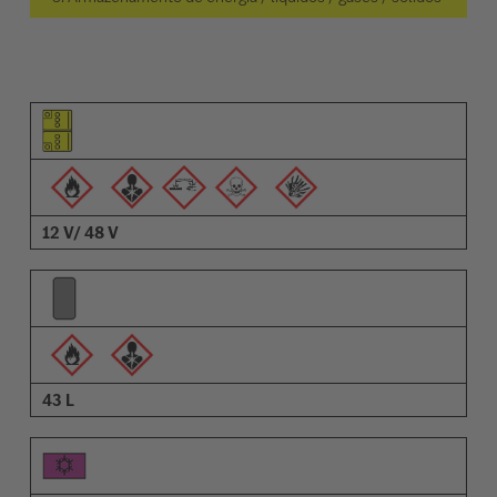
Pictograma do elemento
Pictogramas de advertências
Descrição
12 V/ 48 V
43 L